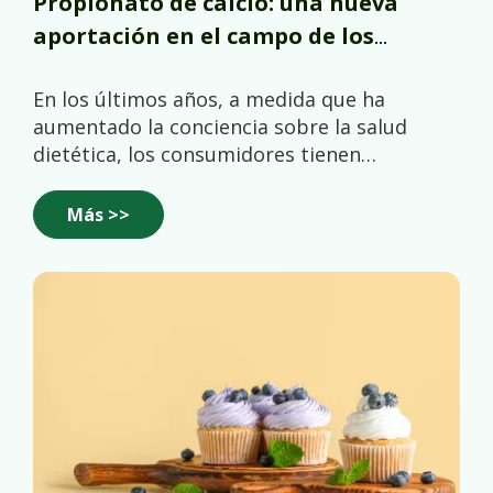
Propionato de calcio: una nueva
aportación en el campo de los
conservantes
En los últimos años, a medida que ha
aumentado la conciencia sobre la salud
dietética, los consumidores tienen
requisitos cada vez más altos en cuanto a la
seguridad y funcionalidad de los
Más >>
conservantes alimentarios.En este contexto,
poco a poco surgió un conservante
alimentario llamado propionato de calcio
que rápidamente se convirtió en un tema
candente en el sector alimentario.