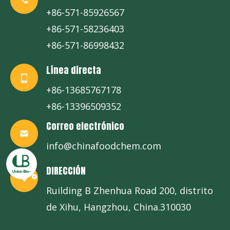
+86-571-85926567
+86-571-58236403
+86-571-86998432
Línea directa
+86-13685767178
+86-13396509352
Correo electrónico
info@chinafoodchem.com
DIRECCIÓN
Ruilding B Zhenhua Road 200, distrito
de Xihu, Hangzhou, China.310030