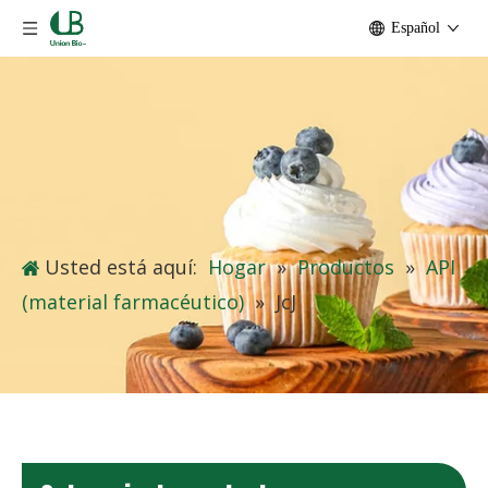
Español
Usted está aquí:
Hogar
»
Productos
»
API
(material farmacéutico)
»
JcJ