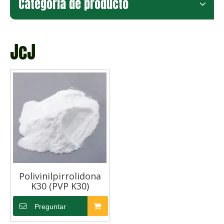
Categoria de producto
JcJ
Polivinilpirrolidona
K30 (PVP K30)
Preguntar