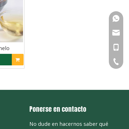
+86-13
info@ch
+86-13
melo
+86-13
+86-571
+86-571
+86-571
Ponerse en contacto
No dude en hacernos saber qué