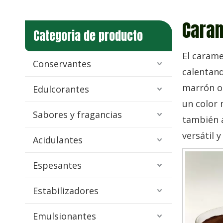
Cara
Categoria de producto
El carame
Conservantes
calentand
marrón os
Edulcorantes
un color 
Sabores y fragancias
también a
versátil 
Acidulantes
Espesantes
Estabilizadores
Emulsionantes