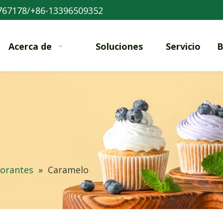
767178/+86-13396509352
Acerca de
Soluciones
Servicio
B
lorantes
»
Caramelo