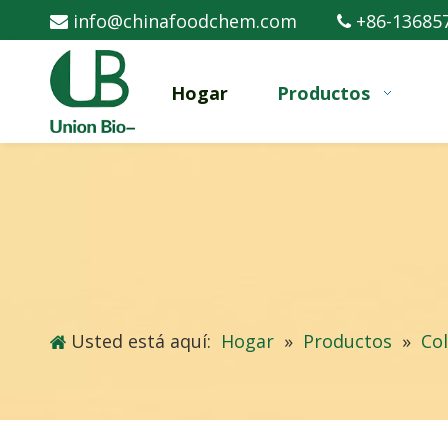
info@chinafoodchem.com
+86-13685


Hogar
Productos
Usted está aquí:
Hogar
»
Productos
»
Co