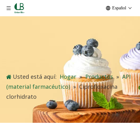
Español
Usted está aquí:
Hogar
»
Productos
»
API
(material farmacéutico)
»
Ciprofloxacina
clorhidrato