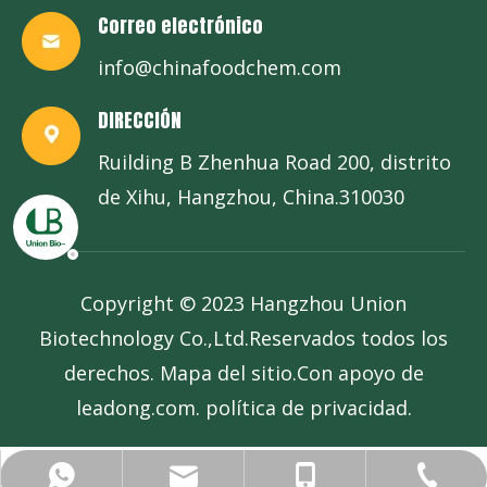
Correo electrónico
info@chinafoodchem.com
DIRECCIÓN
Ruilding B Zhenhua Road 200, distrito
de Xihu, Hangzhou, China.310030
Copyright © 2023 Hangzhou Union
Biotechnology Co.,Ltd.Reservados todos los
derechos.
Mapa del sitio
.Con apoyo de
leadong.com
.
política de privacidad
.
info@chinafoodchem.com
+86-571-58236403
+86-13685767178
+86-13685767178