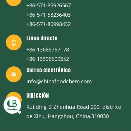
+86-571-85926567
+86-571-58236403
+86-571-86998432
Línea directa
+86-13685767178
+86-13396509352
Correo electrónico
info@chinafoodchem.com
DIRECCIÓN
Ruilding B Zhenhua Road 200, distrito
de Xihu, Hangzhou, China.310030