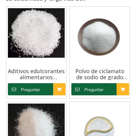
Aditivos edulcorantes
Polvo de ciclamato
alimentarios
de sodio de grado
Ciclamato de sodio
farmacéutico
CP95 Fada Yangquan
Preguntar
Preguntar