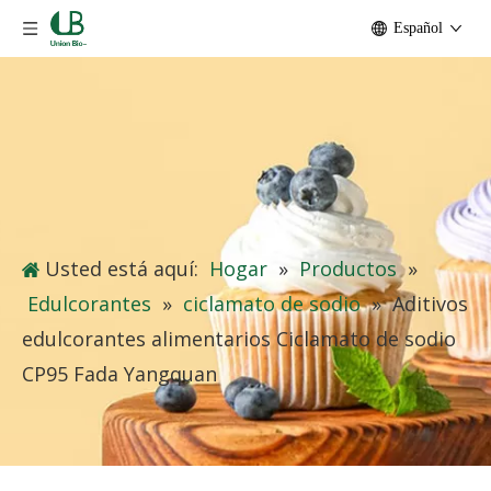
Español
Usted está aquí:
Hogar
»
Productos
»
Edulcorantes
»
ciclamato de sodio
»
Aditivos
edulcorantes alimentarios Ciclamato de sodio
CP95 Fada Yangquan