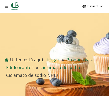
Español
Usted está aquí:
Hogar
»
Productos
»
Edulcorantes
»
ciclamato de sodio
»
Ciclamato de sodio NF13