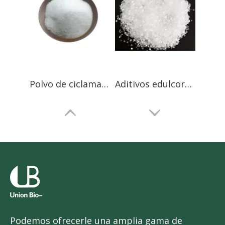
Polvo de ciclamato de sodio de grado farmacéutico
Aditivos edulcorantes alimentarios Ciclamato de sodio CP95 Fada Yangquan
Podemos ofrecerle una amplia gama de