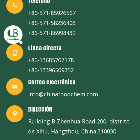
Teléfono
+86-571-85926567
+86-571-58236403
+86-571-86998432
Línea directa
+86-13685767178
+86-13396509352
Correo electrónico
info@chinafoodchem.com
DIRECCIÓN
Ruilding B Zhenhua Road 200, distrito
de Xihu, Hangzhou, China.310030