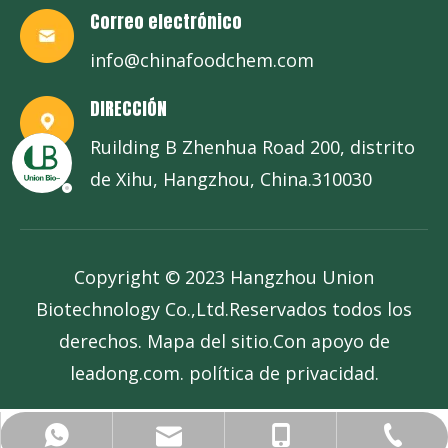
Correo electrónico
info@chinafoodchem.com
DIRECCIÓN
Ruilding B Zhenhua Road 200, distrito
de Xihu, Hangzhou, China.310030
Copyright © 2023 Hangzhou Union
Biotechnology Co.,Ltd.Reservados todos los
derechos.
Mapa del sitio
.Con apoyo de
leadong.com
.
política de privacidad
.
info@chinafoodchem.com
+86-571-58236403
+86-13685767178
+86-13685767178