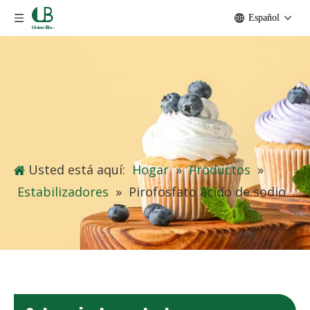
Español
Usted está aquí:
Hogar
»
Productos
»
Estabilizadores
»
Pirofosfato ácido de sodio