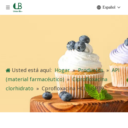
Español
Usted está aquí:
Hogar
»
Productos
»
API
(material farmacéutico)
»
Ciprofloxacina
clorhidrato
»
Cprofloxacina HCL USP39