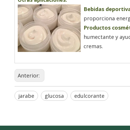
Bebidas deportiva
proporciona energí
Productos cosmét
humectante y ayud
cremas.
Anterior:
jarabe
glucosa
edulcorante