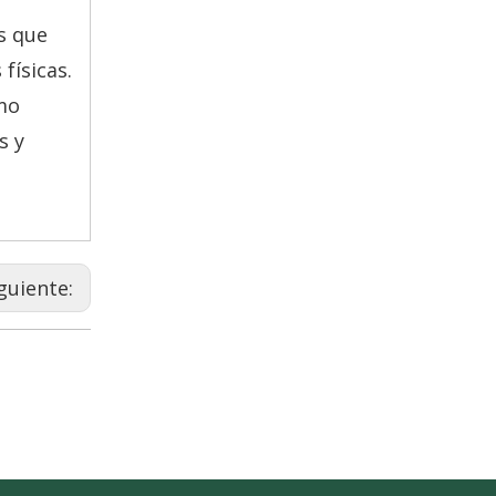
s que
físicas.
mo
s y
guiente: