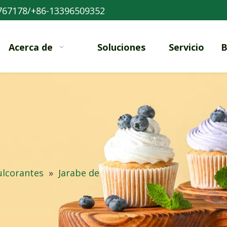
767178/+86-13396509352
Acerca de
Soluciones
Servicio
B
ulcorantes
»
Jarabe de