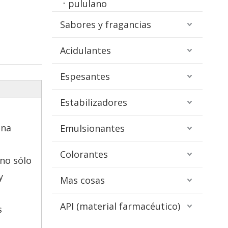
pululano
Sabores y fragancias
Acidulantes
Espesantes
Estabilizadores
una
Emulsionantes
Colorantes
 no sólo
y
Mas cosas
API (material farmacéutico)
s