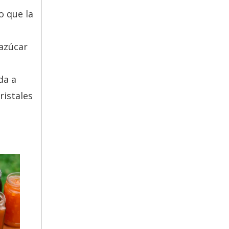
o que la
 azúcar
da a
ristales