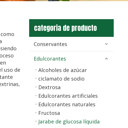
categoria de producto
e como
a
Conservantes
 siendo
roceso
Edulcorantes
 en
l uso de
Alcoholes de azúcar
tante
ciclamato de sodio
extrinas,
Dextrosa
Edulcorantes artificiales
Edulcorantes naturales
Fructosa
Jarabe de glucosa líquida