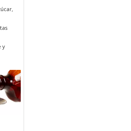
zúcar,
tas
 y