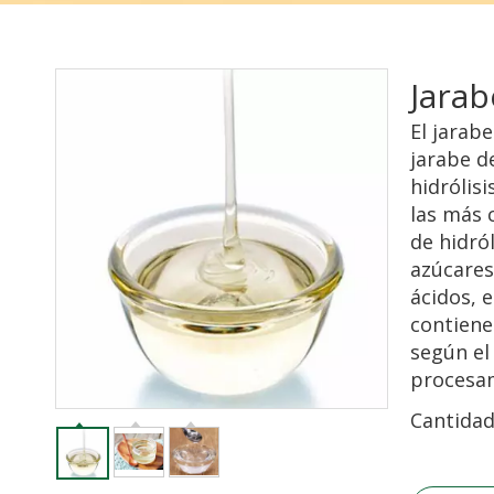
Jarab
El jarab
jarabe de
hidrólis
las más c
de hidró
azúcares
ácidos, 
contiene
según el 
procesa
Cantidad