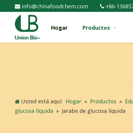
info@chinafoodchem.com
+86-13685


Hogar
Productos
Usted está aquí:
Hogar
»
Productos
»
Ed
glucosa líquida
»
Jarabe de glucosa líquida