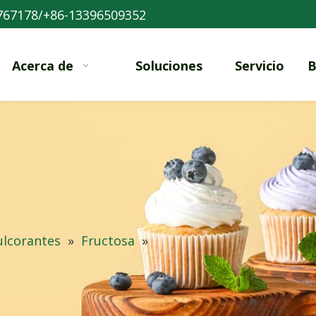
767178/+86-13396509352
Acerca de
Soluciones
Servicio
B
ulcorantes
»
Fructosa
»