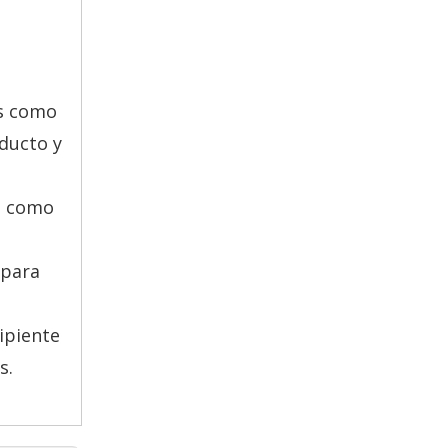
+86-571
+86-571
es como
oducto y
na como
 para
ipiente
s.