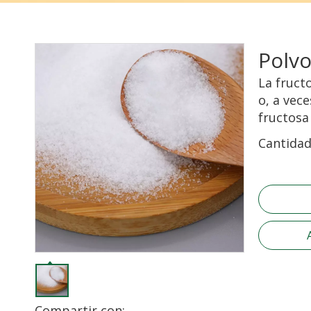
Polvo
La fruct
o, a vec
fructosa
Cantidad
Compartir con: