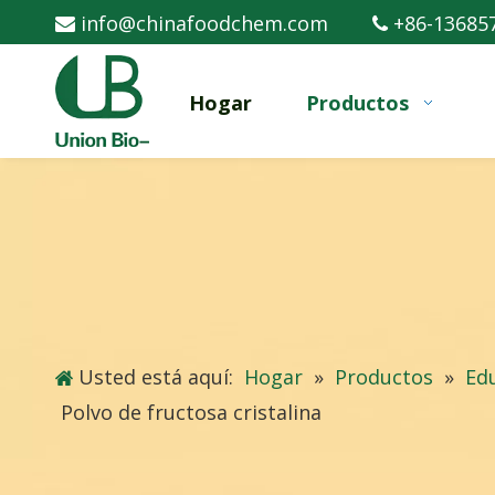
info@chinafoodchem.com
+86-13685


Hogar
Productos
Usted está aquí:
Hogar
»
Productos
»
Ed
Polvo de fructosa cristalina