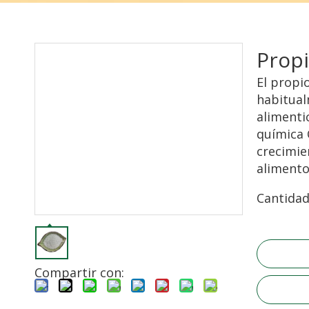
Prop
El propi
habitual
alimentic
química 
crecimie
alimento
Cantidad
Compartir con: