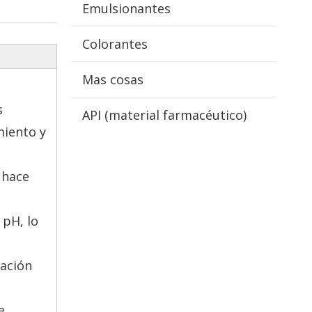
Emulsionantes
Colorantes
Mas cosas
s
API (material farmacéutico)
miento y
 hace
 pH, lo
ración
e