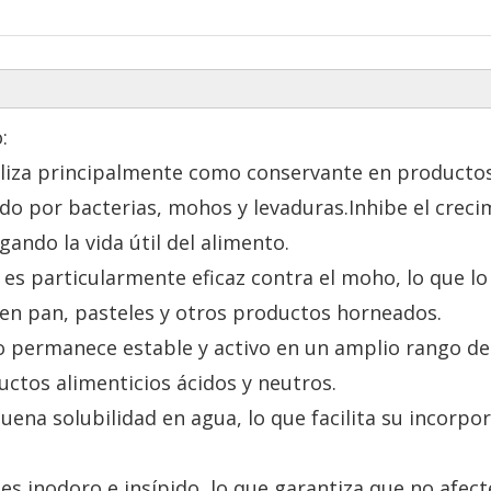
:
tiliza principalmente como conservante en producto
ado por bacterias, mohos y levaduras.Inhibe el creci
ando la vida útil del alimento.
 es particularmente eficaz contra el moho, lo que lo
 en pan, pasteles y otros productos horneados.
io permanece estable y activo en un amplio rango de
ctos alimenticios ácidos y neutros.
uena solubilidad en agua, lo que facilita su incorpo
 es inodoro e insípido, lo que garantiza que no afect