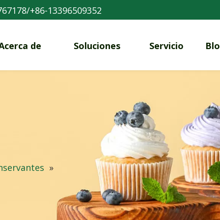
767178/+86-13396509352
Acerca de
Soluciones
Servicio
Bl
nservantes
»