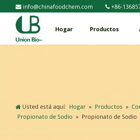
info@chinafoodchem.com
+86-13685


Hogar
Productos
Usted está aquí:
Hogar
»
Productos
»
Co
Propionato de Sodio
»
Propionato de Sodio