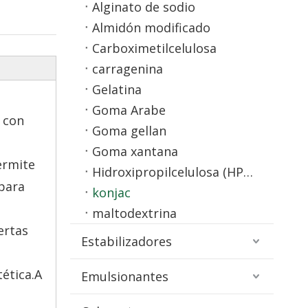
Alginato de sodio
Almidón modificado
Carboximetilcelulosa
carragenina
Gelatina
Goma Arabe
 con
Goma gellan
Goma xantana
ermite
Hidroxipropilcelulosa (HPC)
 para
konjac
maltodextrina
ertas
Estabilizadores
tética.A
Emulsionantes