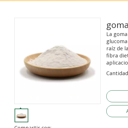
goma
La goma 
glucoman
raíz de 
fibra die
aplicacio
Cantidad
Compartir con: