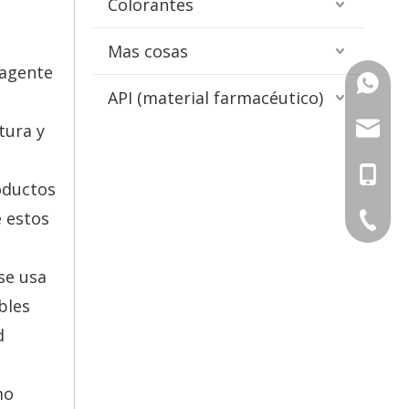
Colorantes
Mas cosas
 agente
+86-13
API (material farmacéutico)
info@ch
tura y
+86-13
oductos
e estos
+86-13
+86-571
+86-571
se usa
bles
+86-571
d
mo