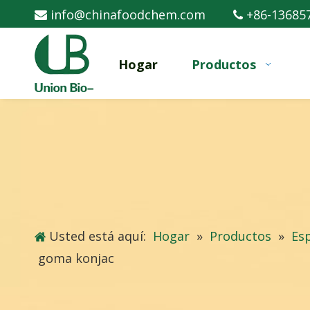
info@chinafoodchem.com
+86-13685


Hogar
Productos
Usted está aquí:
Hogar
»
Productos
»
Es
goma konjac