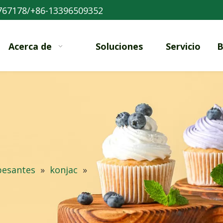
767178/+86-13396509352
Acerca de
Soluciones
Servicio
B
pesantes
»
konjac
»