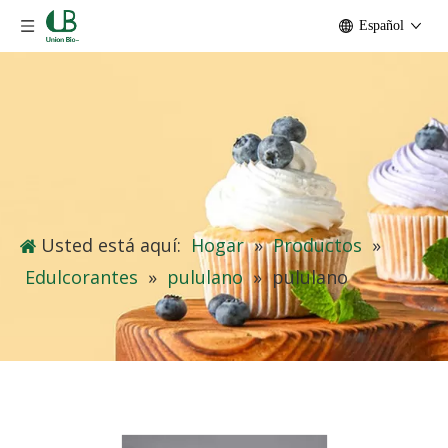
Español
Usted está aquí:
Hogar
»
Productos
»
Edulcorantes
»
pululano
»
pululano