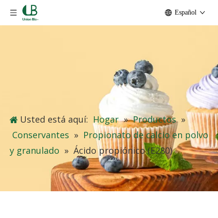
Español
Usted está aquí:
Hogar
»
Productos
»
Conservantes
»
Propionato de calcio en polvo
y granulado
»
Ácido propiónico (E280)