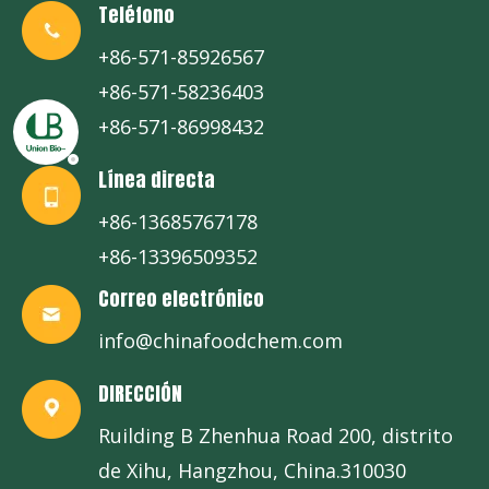
Teléfono
+86-571-85926567
+86-571-58236403
+86-571-86998432
Línea directa
+86-13685767178
+86-13396509352
Correo electrónico
info@chinafoodchem.com
DIRECCIÓN
Ruilding B Zhenhua Road 200, distrito
de Xihu, Hangzhou, China.310030