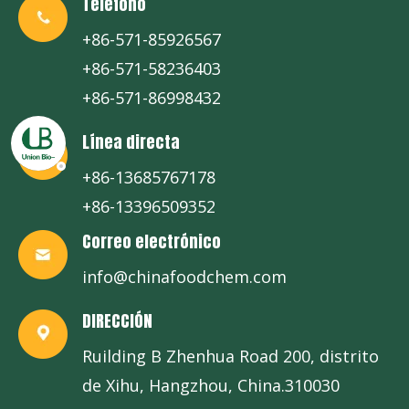
Teléfono
+86-571-85926567
+86-571-58236403
+86-571-86998432
Línea directa
+86-13685767178
+86-13396509352
Correo electrónico
info@chinafoodchem.com
DIRECCIÓN
Ruilding B Zhenhua Road 200, distrito
de Xihu, Hangzhou, China.310030