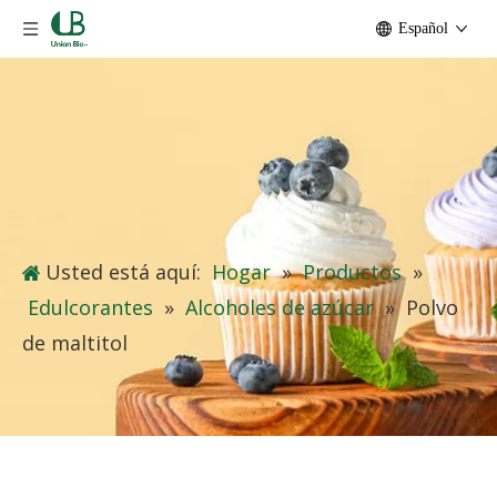
Español
Usted está aquí:
Hogar
»
Productos
»
Edulcorantes
»
Alcoholes de azúcar
»
Polvo
de maltitol